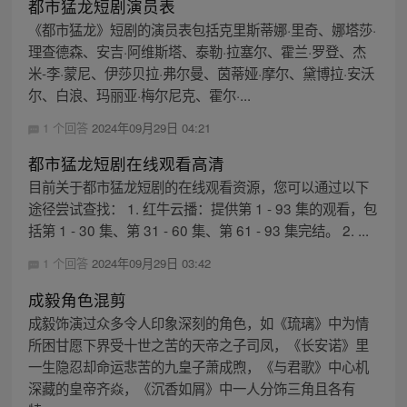
都市猛龙短剧演员表
《都市猛龙》短剧的演员表包括克里斯蒂娜·里奇、娜塔莎·
理查德森、安吉·阿维斯塔、泰勒·拉塞尔、霍兰·罗登、杰
米-李·蒙尼、伊莎贝拉·弗尔曼、茵蒂娅·摩尔、黛博拉·安沃
尔、白浪、玛丽亚·梅尔尼克、霍尔·...
1 个回答
2024年09月29日 04:21
都市猛龙短剧在线观看高清
目前关于都市猛龙短剧的在线观看资源，您可以通过以下
途径尝试查找： 1. 红牛云播：提供第 1 - 93 集的观看，包
括第 1 - 30 集、第 31 - 60 集、第 61 - 93 集完结。 2. ...
1 个回答
2024年09月29日 03:42
成毅角色混剪
成毅饰演过众多令人印象深刻的角色，如《琉璃》中为情
所困甘愿下界受十世之苦的天帝之子司凤，《长安诺》里
一生隐忍却命运悲苦的九皇子萧成煦，《与君歌》中心机
深藏的皇帝齐焱，《沉香如屑》中一人分饰三角且各有