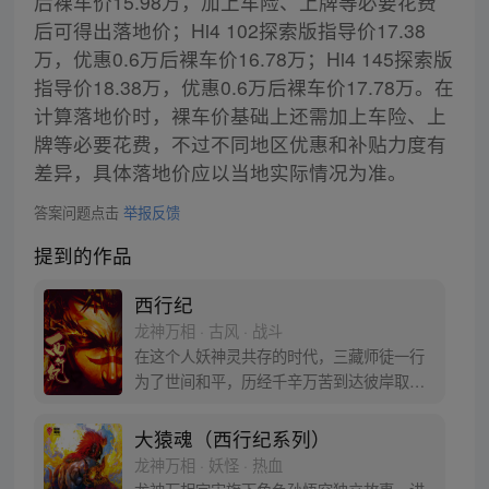
后裸车价15.98万，加上车险、上牌等必要花费
后可得出落地价；Hi4 102探索版指导价17.38
万，优惠0.6万后裸车价16.78万；Hi4 145探索版
指导价18.38万，优惠0.6万后裸车价17.78万。在
计算落地价时，裸车价基础上还需加上车险、上
牌等必要花费，不过不同地区优惠和补贴力度有
差异，具体落地价应以当地实际情况为准。
答案问题点击
举报反馈
提到的作品
西行纪
龙神万相 · 古风 · 战斗
在这个人妖神灵共存的时代，三藏师徒一行
为了世间和平，历经千辛万苦到达彼岸取
得“永恒之火”拯救苍生，可世间并没有因此
变得美好….随着阴谋慢慢揭露，暗魂四起,
大猿魂（西行纪系列）
为了让“永恒之火”重新归位，小狼妖白狼不
龙神万相 · 妖怪 · 热血
辞万难，找到唐三藏大法师，和他一起重新