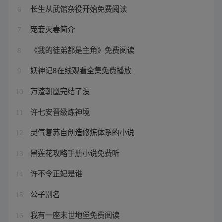
长生从武馆杂役开始免费阅读
6
宠妾灭妻简介
7
《我的徒弟都是主角》免费阅读
8
妖神记8在线观看全集免费播放
9
万渣朝凰完结了没
10
许七安晋级炼神境
11
灵气复苏自创造修炼体系的小说
12
黑莲花攻略手册小说免费听
13
许不令正妃是谁
14
公子别名
15
我有一座末世地堡免费阅读
16