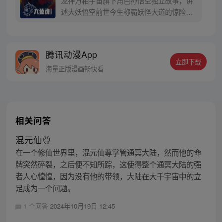
龙神万相宇宙旗下角色孙悟空独立故事，讲
寻回徒弟们，组成全新“西行小队”，再度踏
述大妖悟空前世今生称霸妖怪大道的惊险历
上西行之旅……
程。 妖怪大道有自己的生存之道，某日，一
位猴妖因人类的祈愿从天而降，以鬼魈之名
响彻妖界，却因堕入暗魂无法再守护重要之
腾讯动漫App
人…六十年后，他再次破石而出，背负着守
立即下载
护族人的希望和信念打败了妖怪大道的霸
海量正版漫画畅快看
主，成为猴群之王，但故事仍在继续…
相关问答
混元仙尊
在一个修仙世界里，混元仙尊掌管通冥大陆，然而他的命
牌突然碎裂，之后便不知所踪，这使得整个通冥大陆的强
者人心惶惶，因为没有他的带领，大陆在大千宇宙中的立
足成为一个问题。
1 个回答
2024年10月19日 12:45