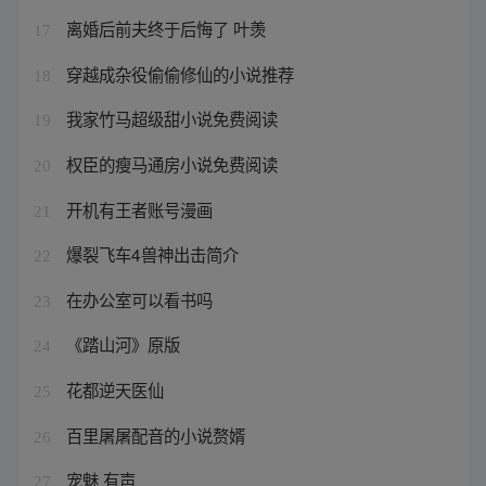
离婚后前夫终于后悔了 叶羡
17
穿越成杂役偷偷修仙的小说推荐
18
我家竹马超级甜小说免费阅读
19
权臣的瘦马通房小说免费阅读
20
开机有王者账号漫画
21
爆裂飞车4兽神出击简介
22
在办公室可以看书吗
23
《踏山河》原版
24
花都逆天医仙
25
百里屠屠配音的小说赘婿
26
宠魅 有声
27