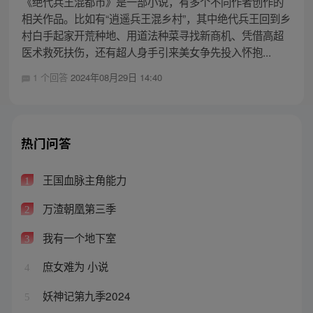
《绝代兵王混都市》是一部小说，有多个不同作者创作的
相关作品。比如有“逍遥兵王混乡村”，其中绝代兵王回到乡
村白手起家开荒种地、用道法种菜寻找新商机、凭借高超
医术救死扶伤，还有超人身手引来美女争先投入怀抱...
1 个回答
2024年08月29日 14:40
热门问答
王国血脉主角能力
1
万渣朝凰第三季
2
我有一个地下室
3
庶女难为 小说
4
妖神记第九季2024
5