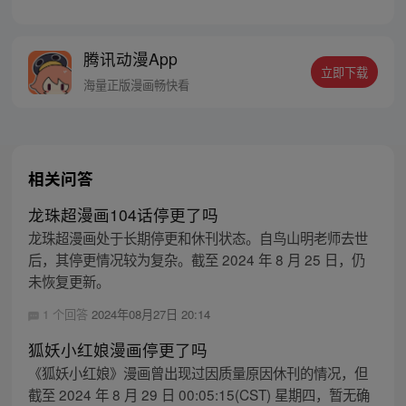
长、还是西楚霸王项羽，是一人之下的吕奉
先，还是满洲第一勇士鳌拜 两两对决，生死
格斗，最终获胜者，将会获得一个愿望！ 粉
腾讯动漫App
丝群：481670726
立即下载
海量正版漫画畅快看
相关问答
龙珠超漫画104话停更了吗
龙珠超漫画处于长期停更和休刊状态。自鸟山明老师去世
后，其停更情况较为复杂。截至 2024 年 8 月 25 日，仍
未恢复更新。
1 个回答
2024年08月27日 20:14
狐妖小红娘漫画停更了吗
《狐妖小红娘》漫画曾出现过因质量原因休刊的情况，但
截至 2024 年 8 月 29 日 00:05:15(CST) 星期四，暂无确