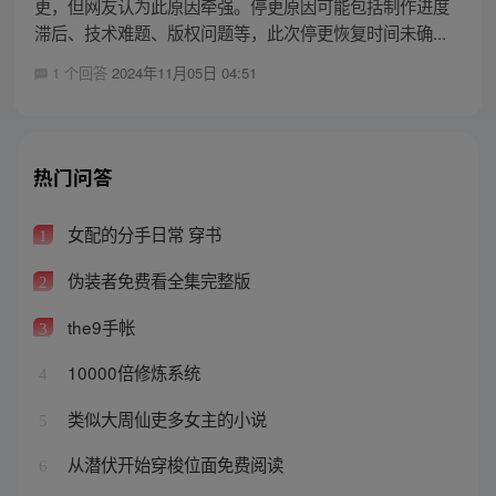
更，但网友认为此原因牵强。停更原因可能包括制作进度
滞后、技术难题、版权问题等，此次停更恢复时间未确...
1 个回答
2024年11月05日 04:51
热门问答
女配的分手日常 穿书
1
伪装者免费看全集完整版
2
the9手帐
3
10000倍修炼系统
4
类似大周仙吏多女主的小说
5
从潜伏开始穿梭位面免费阅读
6