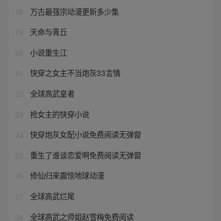
万古最强宗动漫更新多少集
18
天命与青丘
19
小说重生江
20
快穿之女主不当炮灰33言情
21
全球高武皇者
22
抢女主的快穿小说
23
快穿炮灰女配小说免费阅读无弹窗
24
重生了谁谈恋爱啊免费阅读无弹窗
25
修仙归来震惊地球动漫
26
全球高武烂尾
27
全球高武之师姐赵雪梅免费阅读
28