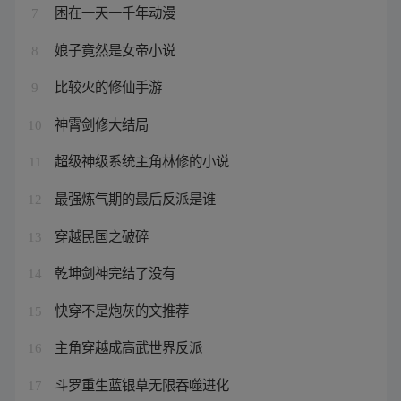
困在一天一千年动漫
7
娘子竟然是女帝小说
8
比较火的修仙手游
9
神霄剑修大结局
10
超级神级系统主角林修的小说
11
最强炼气期的最后反派是谁
12
穿越民国之破碎
13
乾坤剑神完结了没有
14
快穿不是炮灰的文推荐
15
主角穿越成高武世界反派
16
斗罗重生蓝银草无限吞噬进化
17