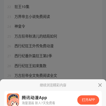
狂王10集
22
万界帝主小说免费阅读
23
神皇令
24
万古狂帝秋清儿的结局如何
25
西行纪狂王外传免费动漫
26
西行纪番外篇狂王第2季
27
西行纪狂王如来集数
28
万古狂帝全文免费阅读全文
29
西行纪集结篇是电影吗
继续浏览精彩内容
30
腾讯动漫App
打开APP
海量漫画 新人7天免费看