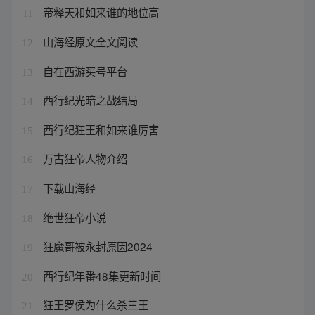
帝释天和如来谁的地位高
11
山海经原文全文阅读
12
自在西游买号平台
13
西行纪光暗之战结局
14
西行纪狂王和如来谁厉害
15
万古狂帝人物介绍
16
下载山海经
17
绝世狂帝小说
18
狂魔哥被永封原因2024
19
西行纪年番48集更新时间
20
狂王罗侯为什么杀三王
21