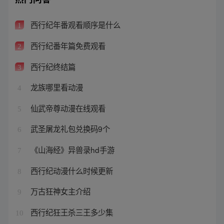
西行纪年番观看顺序是什么
1
西行纪番年篇免费观看
2
西行纪终结篇
3
龙族哪里看动漫
4
仙武帝尊动漫在线观看
5
武圣屠龙礼包兑换码9个
6
《山海经》异兽录hd手游
7
西行纪动漫什么时候更新
8
万古狂神女主介绍
9
西行纪狂王杀三王多少集
10