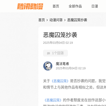
首页
全部作品
日漫
首页
动漫问答
恶魔囚笼抄袭


恶魔囚笼抄袭
2025年03月04日 02:19
1个回答
魔法笔者
2025年03月04日 02:19
关于
是否抄袭的问题，我觉
《恶魔囚笼》
和情节上与其他作品有相似之处，但这
的作者颓废龙在创作这部小
《恶魔囚笼》