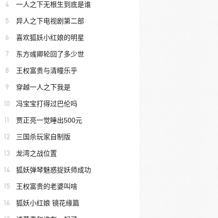
4
一人之下无根生到底是谁
5
异人之下电视剧第二部
6
喜欢狐妖小红娘的明星
7
东方彧卿轮回了多少世
8
王权富贵与清瞳乐乎
9
穿越一人之下我是
10
冯宝宝打得过巴伦吗
11
贾正亮一觉睡出500元
12
三国杀玩家自制版
13
龙湾之战位置
14
狐妖弹琴魅惑捉妖师成功
15
王权富贵的老婆叫啥
16
狐妖小红娘 镜花缘篇