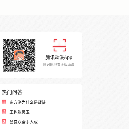
腾讯动漫App
随时随地看正版动漫
热门问答
1
东方洛为什么是叛徒
2
王也张灵玉
3
吕良双全手大成