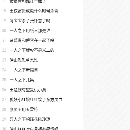
17
诸葛青和谁在一起了
18
王权富贵成毅什么时候杀青
19
冯宝宝杀了张怀意了吗
20
一人之下用纸人那是谁
21
诸葛青和傅容在一起了吗
22
一人之下版权不是米二的
23
涂山雅雅单恋谁
24
一人之下新篇章
25
一人之下几集
26
王楚钦有望复仇小莫
27
狐妖小红娘红红饮了东方灵血
28
张灵玉用五雷符
29
异人之下枳瑾花陆玲珑
30
涂山红红对白月初有感情吗