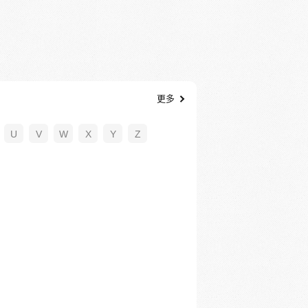
更多
U
V
W
X
Y
Z