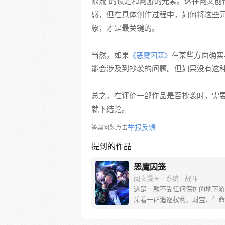
限流”的设定和网游的元素。这在网文创
感，但在具体创作过程中，如何将这些
象，才是最关键的。
当然，如果
在某些方面确实
《恶魔囚笼》
能会涉及到抄袭的问题。但如果没有这
总之，在评价一部作品是否抄袭时，需
就下结论。
举报反馈
答案问题点击
提到的作品
恶魔囚笼
阅文漫画 · 系统 · 战斗
这是一款不受任何保护的地下游
斥着一群追逐权利、财宝、生命
子…… 命不久矣的主角秦然，
进入其中——为了活下去的机会