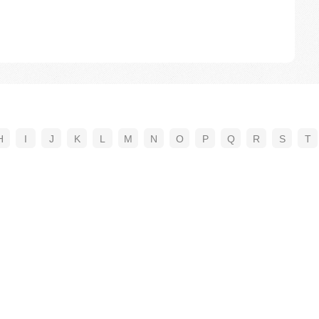
H
I
J
K
L
M
N
O
P
Q
R
S
T