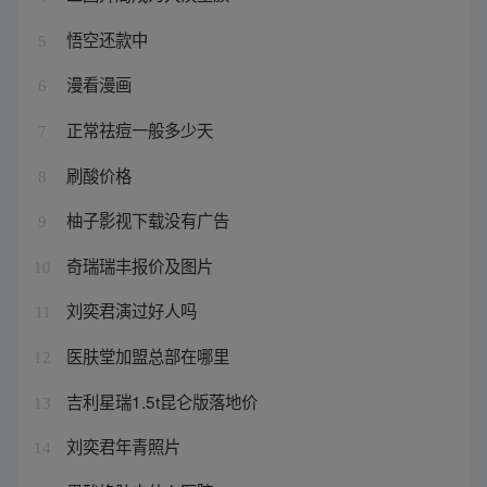
悟空还款中
5
漫看漫画
6
正常祛痘一般多少天
7
刷酸价格
8
柚子影视下载没有广告
9
奇瑞瑞丰报价及图片
10
刘奕君演过好人吗
11
医肤堂加盟总部在哪里
12
吉利星瑞1.5t昆仑版落地价
13
刘奕君年青照片
14