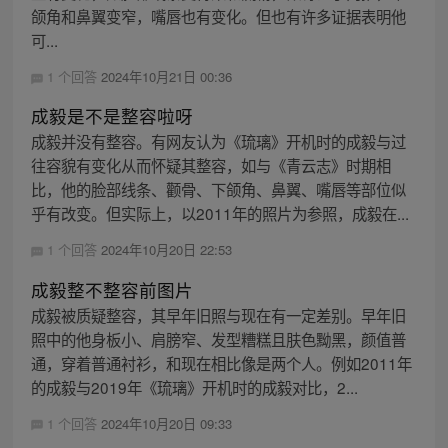
颌角和鼻翼变窄，嘴唇也有变化。但也有许多证据表明他
可...
1 个回答
2024年10月21日 00:36
成毅是不是整容啦呀
成毅并没有整容。有网友认为《琉璃》开机时的成毅与过
往容貌有变化从而怀疑其整容，如与《青云志》时期相
比，他的脸部线条、颧骨、下颌角、鼻翼、嘴唇等部位似
乎有改变。但实际上，以2011年的照片为参照，成毅在...
1 个回答
2024年10月20日 22:53
成毅整不整容前图片
成毅被质疑整容，其早年旧照与现在有一定差别。早年旧
照中的他身板小、肩膀窄、发型糟糕且肤色黝黑，颜值普
通，穿着普通衬衫，和现在相比像是两个人。例如2011年
的成毅与2019年《琉璃》开机时的成毅对比，2...
1 个回答
2024年10月20日 09:33