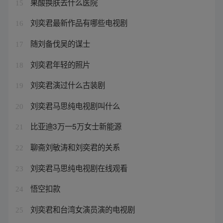
果酸换肤去什么医院
15
刘奕君最新作品有哪些电视剧
16
随刘备伐吴的谋士
17
刘奕君年轻的照片
18
刘奕君演过什么古装剧
19
刘奕君马思纯电视剧叫什么
20
比亚迪3万一5万女士新能源
21
聊斋刘敏涛和刘奕君的关系
22
刘奕君马思纯电视剧在线观看
23
悟空扣款
24
刘奕君和台湾女演员演的电视剧
25