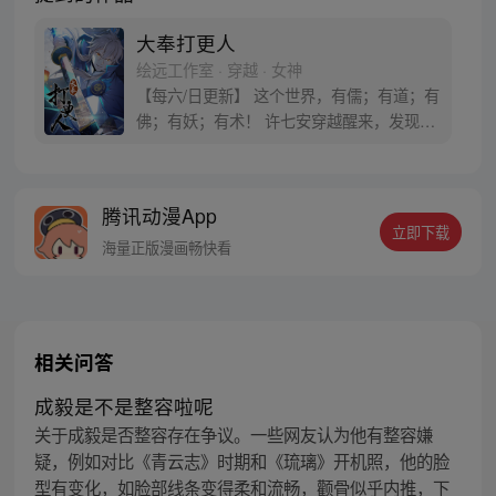
大奉打更人
绘远工作室 · 穿越 · 女神
【每六/日更新】 这个世界，有儒；有道；有
佛；有妖；有术！ 许七安穿越醒来，发现自
己身处囹圄，三日后就要流放边陲？！ 他起
初的梦想只是自保，顺便在这个世界里当个
富翁悠闲度日，结果…… 改编自阅文集团作
腾讯动漫App
者卖报小郎君同名小说 QQ群号：
立即下载
799493374
海量正版漫画畅快看
相关问答
成毅是不是整容啦呢
关于成毅是否整容存在争议。一些网友认为他有整容嫌
疑，例如对比《青云志》时期和《琉璃》开机照，他的脸
型有变化，如脸部线条变得柔和流畅，颧骨似乎内推，下