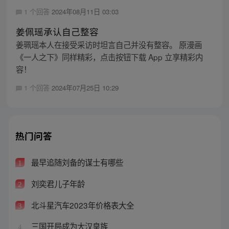
1 个回答
2024年08月11日 03:03
姜佩瑶承认自己整容
姜珮瑶本人在接受采访时坦言自己并没有整容。 原漫画
《一人之下》同样精彩，点击按钮下载 App 立享精彩内
容！
1 个回答
2024年07月25日 10:29
热门问答
最早追随刘备的谋士有哪些
1
刘奕君儿子年龄
2
北斗星汽车2023年价格表大全
3
三国开局成为大汉皇族
4