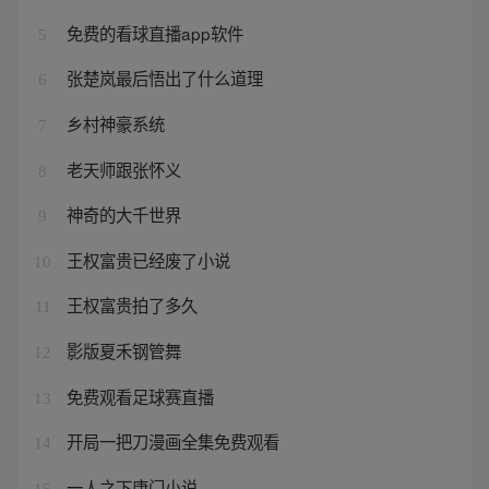
免费的看球直播app软件
5
张楚岚最后悟出了什么道理
6
乡村神豪系统
7
老天师跟张怀义
8
神奇的大千世界
9
王权富贵已经废了小说
10
王权富贵拍了多久
11
影版夏禾钢管舞
12
免费观看足球赛直播
13
开局一把刀漫画全集免费观看
14
一人之下唐门小说
15