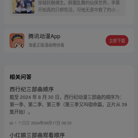
穿越妖魅横生，群魔乱舞的仙侠世界，李慕
开始真的只想苟活，可他无意中救了的小狐
狸忽然口吐人言…… 这是一个现代青年穿越
仙侠世界，斩妖除魔，匡扶正义的故事。
腾讯动漫App
立即下载
海量正版漫画畅快看
相关问答
西行纪三部曲顺序
截至 2024 年 8 月 30 日，西行纪动漫三部曲的顺序为：
第一季、第二季、第三季（第三季又叫宿命篇，正片从 39
集开始）。
1 个回答
2024年09月17日 09:33
小红娘三部曲观看顺序