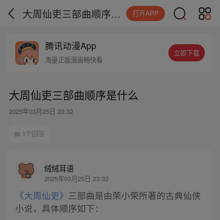
大周仙吏三部曲顺序是什么
打开APP
腾讯动漫App
立即下载
海量正版漫画畅快看
大周仙吏三部曲顺序是什么
2025年03月25日 23:32
1个回答
绒绒耳语
2025年03月25日 23:32
《大周仙吏》
三部曲是由荣小荣所著的古典仙侠
小说，具体顺序如下：