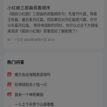
小红娘三部曲观看顺序
《狐妖小红娘》三部曲的观看顺序为：先看竹叶篇，再看
王权篇，最后看月红篇。但如果您对月红篇感兴趣，也可
以先看月红篇。 等待电视剧的同时，也可以点击下方链接
来阅读《狐妖小红娘》原著提前了解剧情了！
1 个回答
2024年08月01日 23:21
热门问答
魔方会出海贼类游戏吗
1
狂神球拍多少钱一只
2
我有一个神奇果园
3
一人之下天师下山是哪集
4