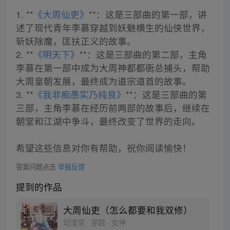
1. **
《大周仙吏》
**：这是三部曲的第一部，讲
述了现代青年李慕穿越到妖魅横生的仙侠世界，
斩妖除魔，匡扶正义的故事。
2. **
《明天下》
**：这是三部曲的第二部，主角
李慕在第一部中成为大周神都都衙总捕头，帮助
大周皇朝发展，最终成为道宗道首的故事。
3. **
《我非痴愚实乃纯良》
**：这是三部曲的第
三部，主角李慕在经历前两部的故事后，继续在
朝堂和江湖中争斗，最终改变了世界的走向。
希望这些信息对你有帮助，祝你阅读愉快！
答案问题点击
举报反馈
提到的作品
大周仙吏（怎么都要和我双修）
动漫堂 · 穿越 · 女神