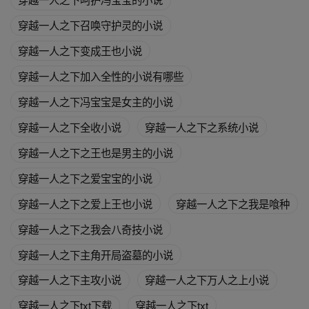
穿越一人之下召唤守护灵的小说
穿越一人之下变成王也小说
穿越一人之下加入全性的小说有哪些
穿越一人之下冯宝宝是女主的小说
穿越一人之下全收小说
穿越一人之下之系统小说
穿越一人之下之王也是男主的小说
穿越一人之下之爱宝宝的小说
穿越一人之下之爱上王也小说
穿越一人之下之我是喰种
穿越一人之下之我会八奇技小说
穿越一人之下主角开局盗墓的小说
穿越一人之下主攻小说
穿越一人之下万人之上小说
穿越一人之下txt下载
穿越一人之下txt