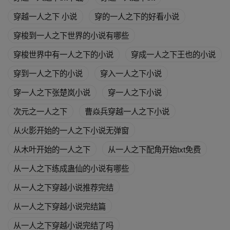
穿越一人之下 小说
穿的一人之下的好看小说
穿梭到一人之下世界的小说有哪些
穿梭世界中有一人之下的小说
穿成一人之下王也的小说
穿到一人之下的小说
穿入一人之下小说
穿一人之下张楚岚小说
穿一人之下小说
次元之一人之下
曹焱兵穿越一人之下小说
从火影开始的一人之下小说无弹窗
从木叶开始的一人之下
从一人之下配角开始txt免费
从一人之下练成蛊仙的小说有哪些
从一人之下穿越小说推荐完结
从一人之下穿越小说完结篇
从一人之下穿越小说完结了吗