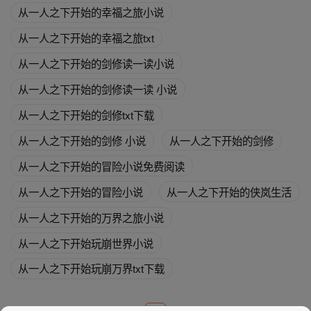
从一人之下开始的幸福之旅小说
从一人之下开始的幸福之旅txt
从一人之下开始的剑修读一读小说
从一人之下开始的剑修读一读 小说
从一人之下开始的剑修txt下载
从一人之下开始的剑修 小说
从一人之下开始的剑修
从一人之下开始的冒险小说免费阅读
从一人之下开始的冒险小说
从一人之下开始的侠岚生活
从一人之下开始的万界之旅小说
从一人之下开始玩崩世界小说
从一人之下开始玩崩万界txt下载