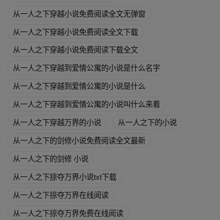
从一人之下穿越小说免费阅读全文无弹窗
从一人之下穿越小说免费阅读全文下载
从一人之下穿越小说免费阅读下载全文
从一人之下穿越到爱情公寓的小说是什么名字
从一人之下穿越到爱情公寓的小说是什么
从一人之下穿越到爱情公寓的小说叫什么来着
从一人之下穿越万界的小说
从一人之下的小说
从一人之下的剑修小说免费阅读全文最新
从一人之下的剑修 小说
从一人之下掠夺万界小说txt下载
从一人之下掠夺万界在线阅读
从一人之下掠夺万界免费在线阅读