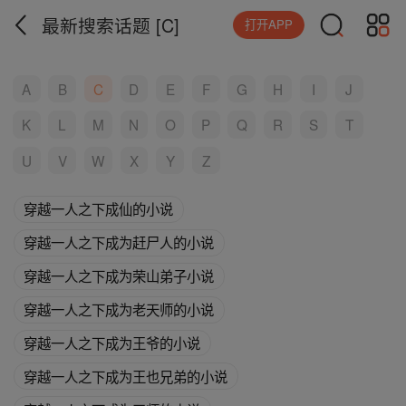
最新搜索话题 [C]
打开APP
A
B
C
D
E
F
G
H
I
J
K
L
M
N
O
P
Q
R
S
T
U
V
W
X
Y
Z
穿越一人之下成仙的小说
穿越一人之下成为赶尸人的小说
穿越一人之下成为荣山弟子小说
穿越一人之下成为老天师的小说
穿越一人之下成为王爷的小说
穿越一人之下成为王也兄弟的小说