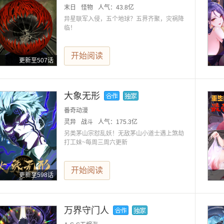
末日
怪物
人气：
43.8亿
异星联军入侵，五个地球？五界齐聚，灾祸降
临！
开始阅读
更新至507话
大象无形
番奇动漫
灵异
战斗
人气：
175.3亿
另类茅山宗怼乱妖！无敌茅山小道士遇上煞劫
打工妹~每周三周六更新
开始阅读
更新至598话
万界守门人