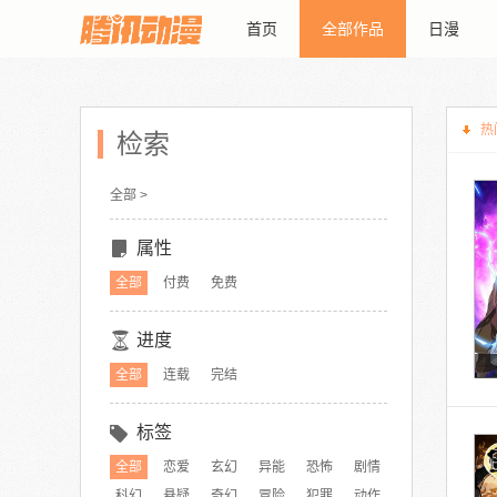
首页
全部作品
日漫
热
检索
全部 >
属性
全部
付费
免费
进度
全部
连载
完结
标签
全部
恋爱
玄幻
异能
恐怖
剧情
科幻
悬疑
奇幻
冒险
犯罪
动作