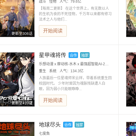
战斗
怪物
人气：
79.6亿
【每周二更新】 在这个世界上，有无数以人
的生机为食的不死怪物，千万年以来都有修习
法术之人与他们...
开始阅读
更新至306话
星甲魂将传
乐想动漫 x 摩动核-水木 x 最强超智能AI-2号小红大人
重生
系统
人气：
134.3亿
人族最后一位星魂师宋云祥，带着系统重生回
校园时代。 少年时曾因为魂脉残缺遭人白
眼，因为弱小只能眼睁睁...
开始阅读
更新至419话
地球尽头
七度魚