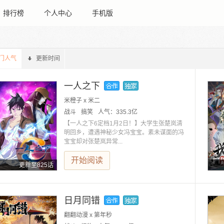
排行榜
个人中心
手机版
门人气
更新时间
一人之下
米橙子 x 米二
战斗
搞笑
人气：
335.3亿
【一人之下6定档1月2日！】大学生张楚岚清
明回乡，遭遇神秘少女冯宝宝。素未谋面的冯
宝宝却对张楚岚异常...
开始阅读
更新至825话
日月同错
翻翻动漫 x 第年秒