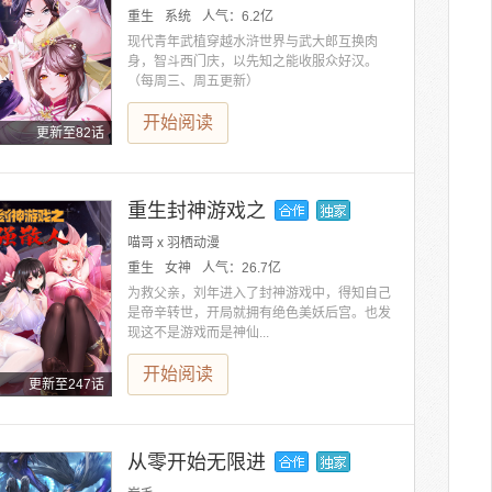
重生
系统
人气：
6.2亿
现代青年武植穿越水浒世界与武大郎互换肉
身，智斗西门庆，以先知之能收服众好汉。
（每周三、周五更新）
开始阅读
更新至82话
重生封神游戏之
喵哥 x 羽栖动漫
重生
女神
人气：
26.7亿
为救父亲，刘年进入了封神游戏中，得知自己
是帝辛转世，开局就拥有绝色美妖后宫。也发
现这不是游戏而是神仙...
开始阅读
更新至247话
从零开始无限进