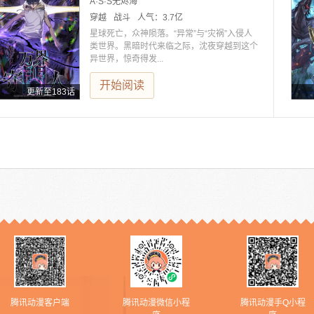
A·S·S无烬海
穿越
战斗
人气：
3.7亿
星球死亡，众神陨落。“异常”与“灾祸”入侵人
类世界。黑暗时代来临之际，沈夜穿越到这个
异世界，惊奇得发...
开始阅读
更新至183话
腾讯动漫客户端
腾讯动漫微信小程
腾讯动漫手Q小程