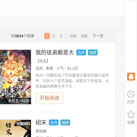
共
3834
个结果
1
2
3
...
319
320
下一页
我的徒弟都是大
【月天】
古风
系统
人气：
81.2亿
陆州一觉醒来成了世间最强大最老的魔头祖师
爷，还有九个恶贯满盈，威震天下的徒弟。大
徒弟幽冥教教主手下万...
开始阅读
更新至544话
历史
绍宋
收藏
李晓楠