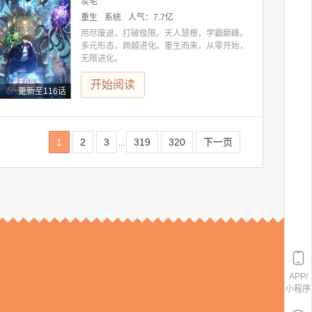
炭毛
重生
系统
人气：
7.7亿
用尽废退，打破极限。天人慧根，学霸巅峰。
多元形态，跨越进化。重生而来，从零开始，
无限进化。
开始阅读
更新至116话
1
2
3
319
320
下一页
...
APP/
小程序