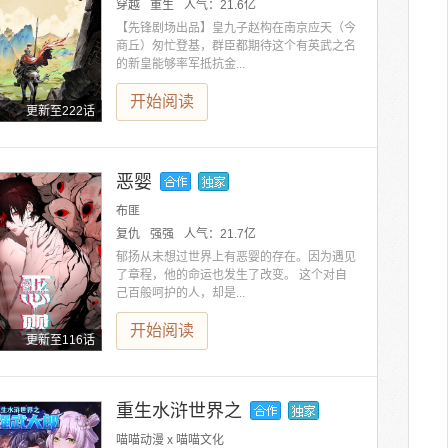
穿越
重生
人气：
21.6亿
【先锋剧场出品】皇九子赵构在南京应天（今
商丘）匆忙登基，群臣都期待这个有英武之名
的新皇能够率军抵抗金...
开始阅读
更新至222话
恶婴
布匪
复仇
强强
人气：
21.7亿
郁扬从未想过世界上有恶婴的存在。因为遇见
了章程，他的命运也发生了改变。 这个对自
己百般呵护的人，却是...
开始阅读
更新至116话
重生水浒世界之
喵喵动漫 x 喵喵文化