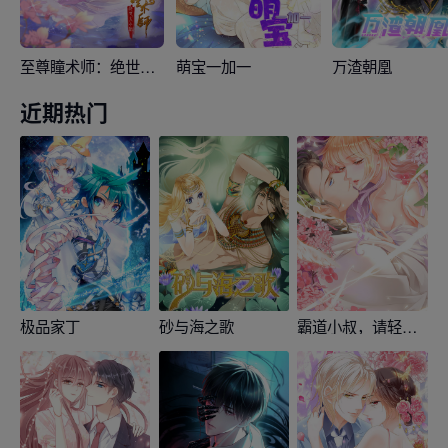
至尊瞳术师：绝世大小姐
萌宝一加一
万渣朝凰
近期热门
极品家丁
砂与海之歌
霸道小叔，请轻撩！