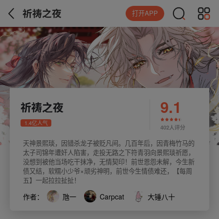
祈祷之夜
打开APP
9.1
祈祷之夜
1.4亿人气
402人评分
天神景熙琰，因错杀龙子被贬凡间。几百年后，因青梅竹马的
太子司锦年遭奸人陷害，走投无路之下符青羽向景熙琰祈愿，
没想到被他当场吃干抹净，无情契印！前世恩怨未解，今生新
债又结，软糯小少爷×顽劣神明，前世今生情债难还，【每周
五】一起拉拉扯扯！
作者：
虺一
Carpcat
大锤八十