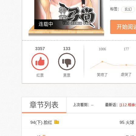
标签：
玄幻
连载中
开始阅
3357
133
1006
177
笑喷了
虐哭了
红票
黑票
章节列表
上次看到：
--
最新话：
[112.相
94(下).脸红
95.火球