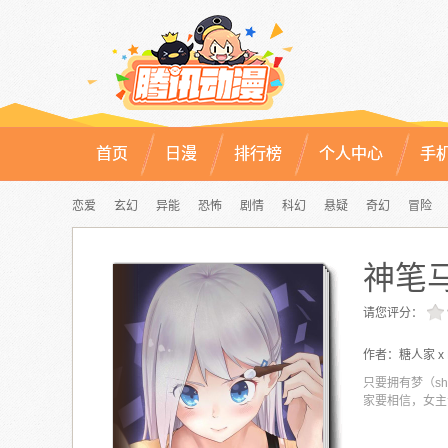
首页
日漫
排行榜
个人中心
手
恋爱
玄幻
异能
恐怖
剧情
科幻
悬疑
奇幻
冒险
神笔
请您评分：
作者：
糖人家 x 
只要拥有梦（s
家要相信，女主会