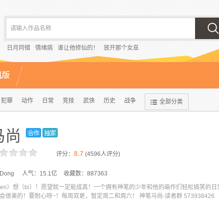
请输入作品名称
日月同错
情绪病
谁让他修仙的！
放开那个女巫
机版
犯罪
动作
日常
竞技
武侠
历史
战争
全部分类
马尚
8.7
评分：
(
4596
人评分)
Dong
人气：
15.1亿
收藏数：
887363
hen）想（bi）！愿望就一定能成真！一个拥有神笔的少年和他的画作们轻松搞笑的日
很美的！要耐心呀~！每周双更，暂定周二和周六！ 神笔马尚-读者群 573938426