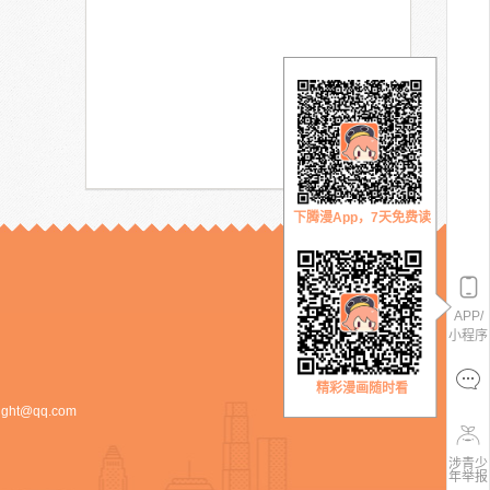
下腾漫App，7天免费读
APP/
小程序
精彩漫画随时看
ight@qq.com
涉青少
年举报