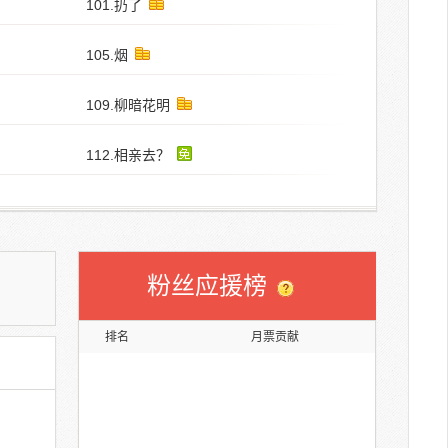
101.扔了
105.烟
109.柳暗花明
112.相亲去？
粉丝应援榜
排名
月票贡献