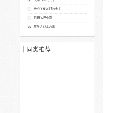
天华书库大公子
7
我成了反派们的金主
8
彭德尔顿小姐
9
重生之战士为王
10
同类推荐