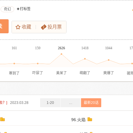
打标签
奇幻
读
收藏
投月票
161
159
2626
1418
1044
17
寒到了
搓
吓尿了
美呆了
萌翻了
爽爆了
亲去？]
2023.03.28
1-20
…
最新20话
96.火焰