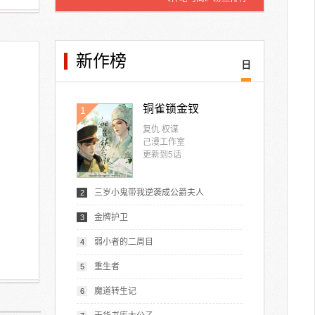
新作榜
日
铜雀锁金钗
1
复仇 权谋
己漫工作室
更新到
5
话
三岁小鬼带我逆袭成公爵夫人
2
金牌护卫
3
弱小者的二周目
4
重生者
5
魔道转生记
6