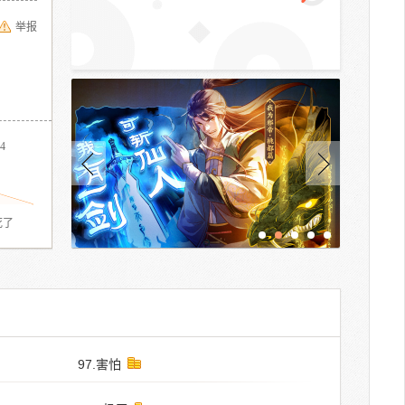
举报
4
死了
97.害怕