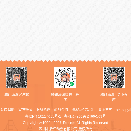
腾讯动漫客户端
腾讯动漫微信小程
腾讯动漫手Q小程
序
序
站内帮助
官方微博
服务协议
商务合作
侵权反馈指引
联系方式：
ac_copyr
粤ICP备16117015号-1
粤网文 (2019) 2460-563号
Copyright
1998 - 2026 Tencent. All Rights Reserved
©
深圳市腾讯动漫有限公司 版权所有