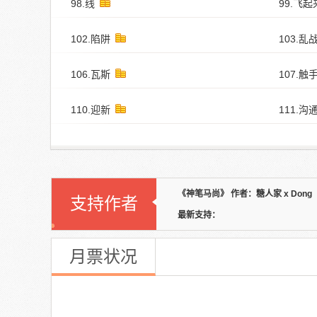
98.线
99.飞起
102.陷阱
103.乱
106.瓦斯
107.触
110.迎新
111.沟
《神笔马尚》 作者：糖人家 x Dong
支持作者
最新支持：
月票状况
《神笔马尚》
本周月票：
--
张 本周排名：
--