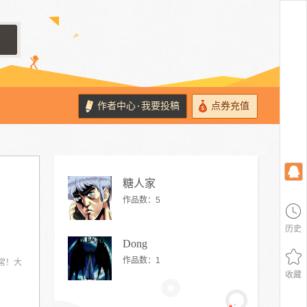
作者中心
我要投稿
点券充值
·
糖人家
作品数：
5
历史
Dong
作品数：
1
常！大
收藏