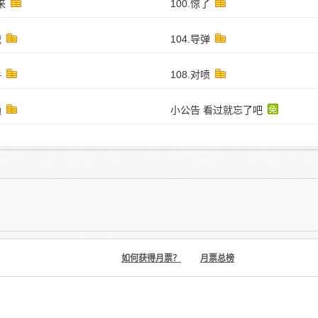
来
100.惊了
战
104.导弹
手
108.对喷
通
小公告 看过就忘了吧
如何获得月票？
月票总榜