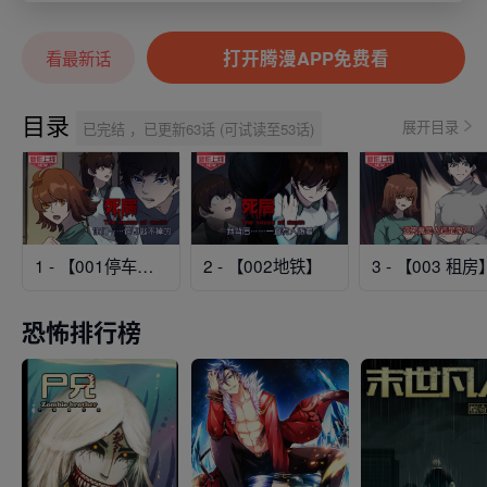
打开腾漫APP免费看
看最新话
目录
展开目录
已完结 ，已更新63话 (可试读至53话)
1 - 【001停车场】
2 - 【002地铁】
3 - 【003 租房
恐怖排行榜