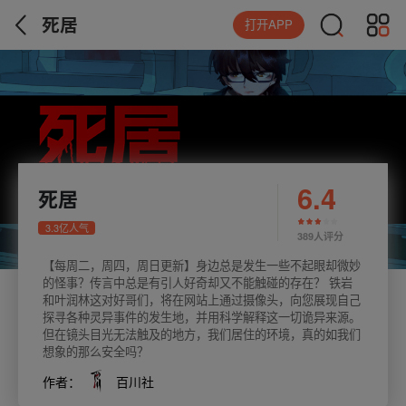
死居
打开APP
6.4
死居
3.3亿人气
389人评分
【每周二，周四，周日更新】身边总是发生一些不起眼却微妙
的怪事？传言中总是有引人好奇却又不能触碰的存在？ 铁岩
和叶润林这对好哥们，将在网站上通过摄像头，向您展现自己
探寻各种灵异事件的发生地，并用科学解释这一切诡异来源。
但在镜头目光无法触及的地方，我们居住的环境，真的如我们
想象的那么安全吗？
作者：
百川社