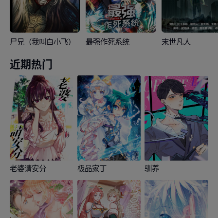
尸兄（我叫白小飞）
最强作死系统
末世凡人
近期热门
老婆请安分
极品家丁
驯养