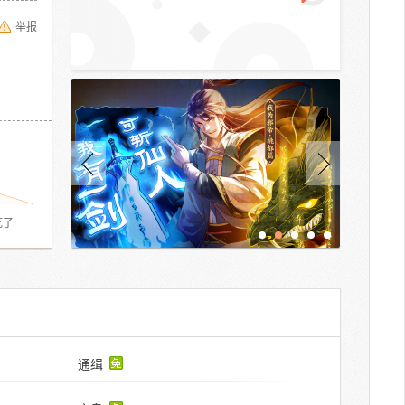
举报
死了
通缉