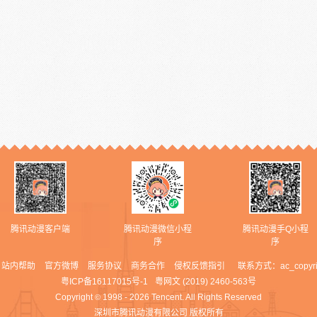
腾讯动漫客户端
腾讯动漫微信小程
腾讯动漫手Q小程
序
序
站内帮助
官方微博
服务协议
商务合作
侵权反馈指引
联系方式：
ac_copyr
粤ICP备16117015号-1
粤网文 (2019) 2460-563号
Copyright
1998 - 2026 Tencent. All Rights Reserved
©
深圳市腾讯动漫有限公司 版权所有