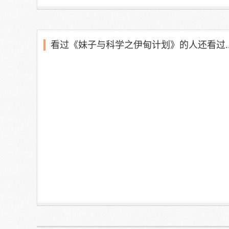
看过《妹子与科学之伊甸计划》的人还看过...