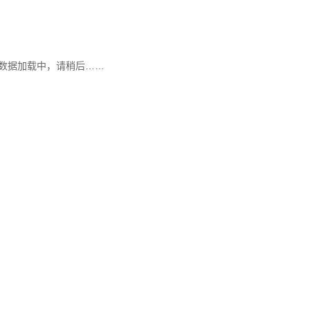
数据加载中，请稍后……