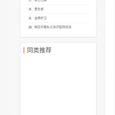
拳王归来
7
重生者
8
金牌护卫
9
桐花中路私立协济医院怪谈
10
同类推荐