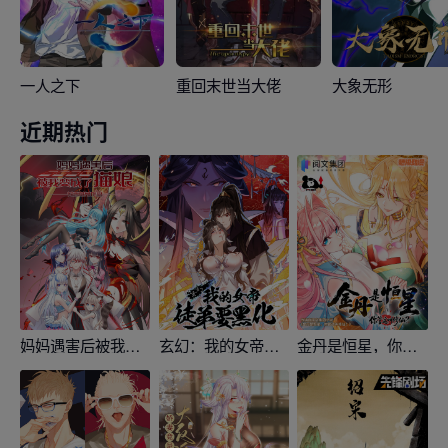
一人之下
重回末世当大佬
大象无形
近期热门
妈妈遇害后被我变成了猫娘
玄幻：我的女帝徒弟要黑化
金丹是恒星，你管这叫修仙？