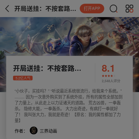
开局送挂：不按套路修仙
打开APP
8.1
开局送挂：不按套路修仙
5.2亿人气
2,548人评分
“小伙子，买挂吗？” “听说最近系统很流行，给我来个系统。”
........ 因为一次意外购买到了系统外挂，所有的属性全部加到
了力量上，从此走上以力证诸天的道路。 荒古凶兽，一拳轰
杀。 隐修大能，一拳轰杀。 大力出奇迹，有病打一拳就好
了！ 我叫张大力，我就是奇迹！【原名：我的属性都加了力
量】
作者：
三界动画