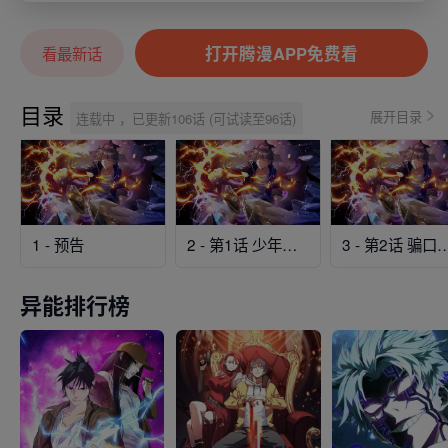
打开腾漫APP免费看
看最新话
目录
展开目录
连载中 ，已更新106话 (可试读至96话)
1 - 预告
2 - 第1话 少年，买挂不？
3 - 第2话 骗口煎饼
异能排行榜