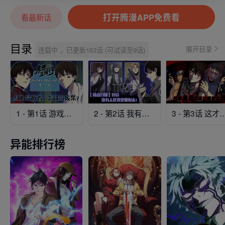
打开腾漫APP免费看
看最新话
目录
展开目录
连载中 ，已更新163话 (可试读至9话)
1 - 第1话 游戏大佬变废柴？
2 - 第2话 我有特殊的升级方式
3 - 第3话 这才
异能排行榜