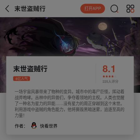
末世盗贼行
打开APP
8.1
末世盗贼行
6亿人气
225人评分
一场宇宙风暴带来了物种的变异。城市中的毒尸巨怪，挥动着
战斧咆哮。丛林中的异兽们，争夺着领地的主权。人类也觉醒
了一种名为星力的异能……没有星力的周正穿越到这个末世。
利用游戏中盗贼的角色能力，他将撕毁黑暗迷雾，追逐至高的
力量！
作者：
快看世界