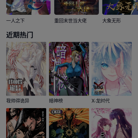
一人之下
重回末世当大佬
大象无形
近期热门
我帅得诡异
暗神榜
X-龙时代