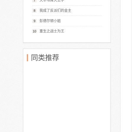
天华书库大公子
7
我成了反派们的金主
8
彭德尔顿小姐
9
重生之战士为王
10
同类推荐