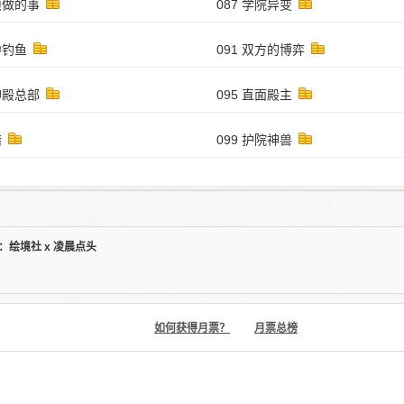
必须做的事
087 学院异变
中钓鱼
091 双方的博弈
天神殿总部
095 直面殿主
猎
099 护院神兽
绘境社 x 凌晨点头
如何获得月票？
月票总榜