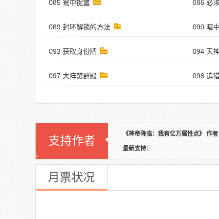
085 瓮中捉鳖
086 
089 封环解锁的方法
090 暗
093 获取身份牌
094 
097 大阵焚群殿
098 追
《神帝降临：我有亿万属性点》 作者：
支持作者
最新支持：
月票状况
《神帝降临：我有亿万属性点》
本周月票：
--
张 本周排名：
--