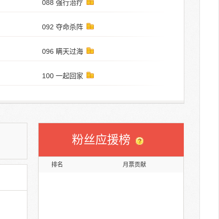
088 强行治疗
092 夺命杀阵
096 瞒天过海
100 一起回家
粉丝应援榜
排名
月票贡献