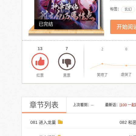
标签：
玄幻
已完结
开始阅
13
7
2
0
笑喷了
虐哭了
红票
黑票
章节列表
上次看到：
--
最新话：
[100 一
081 进入龙巢
082 