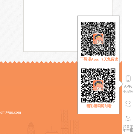
下腾漫App，7天免费读
APP/
小程序
精彩漫画随时看
ight@qq.com
涉青少
年举报