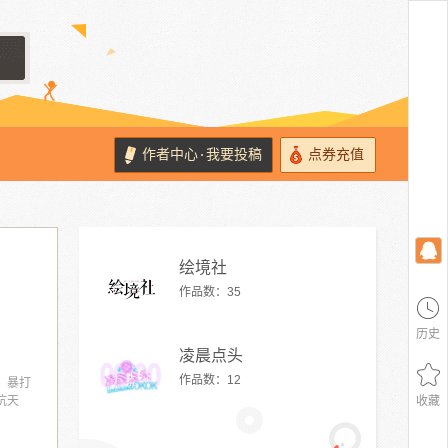
作者中心
我要投稿
点券充值
·
绘境社
作品数：
35
历史
凌晨点头
作品数：
12
，暴打
抗天
收藏