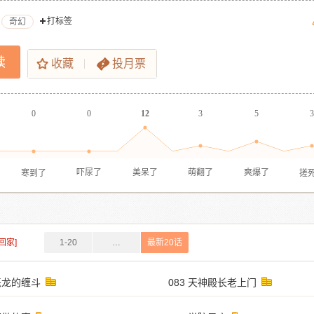
打标签
奇幻
读
收藏
投月票
0
0
12
3
5
3
寒到了
搓
吓尿了
美呆了
萌翻了
爽爆了
起回家]
1-20
…
最新20话
和恶龙的缠斗
083 天神殿长老上门