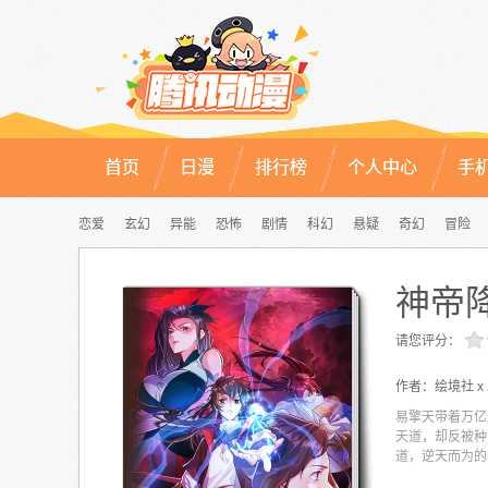
首页
日漫
排行榜
个人中心
手
恋爱
玄幻
异能
恐怖
剧情
科幻
悬疑
奇幻
冒险
神帝
请您评分：
作者：
绘境社 
易擎天带着万亿
天道，却反被种
道，逆天而为的