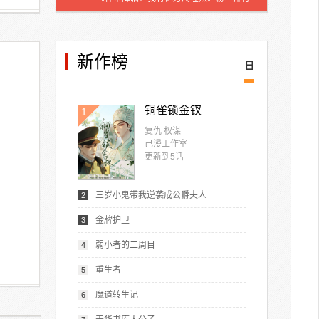
新作榜
日
铜雀锁金钗
1
复仇 权谋
己漫工作室
更新到
5
话
三岁小鬼带我逆袭成公爵夫人
2
金牌护卫
3
弱小者的二周目
4
重生者
5
魔道转生记
6