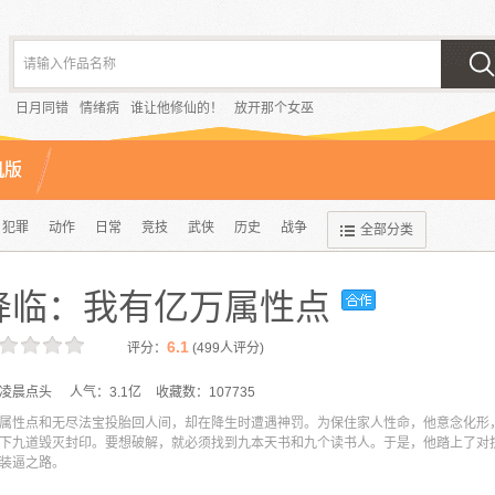
请输入作品名称
日月同错
情绪病
谁让他修仙的！
放开那个女巫
机版
犯罪
动作
日常
竞技
武侠
历史
战争
全部分类
降临：我有亿万属性点
6.1
评分：
(
499
人评分)
x 凌晨点头
人气：
3.1亿
收藏数：
107735
属性点和无尽法宝投胎回人间，却在降生时遭遇神罚。为保住家人性命，他意念化形
下九道毁灭封印。要想破解，就必须找到九本天书和九个读书人。于是，他踏上了对
装逼之路。