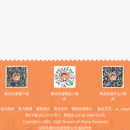
腾讯动漫客户端
腾讯动漫微信小程
腾讯动漫手Q小程
序
序
站内帮助
官方微博
服务协议
商务合作
侵权反馈指引
联系方式：
ac_copyr
粤ICP备16117015号-1
粤网文 (2019) 2460-563号
Copyright
1998 - 2026 Tencent. All Rights Reserved
©
深圳市腾讯动漫有限公司 版权所有