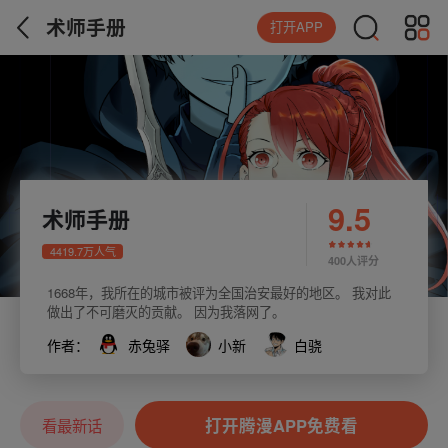
术师手册
打开APP
9.5
术师手册
4419.7万人气
400人评分
1668年，我所在的城市被评为全国治安最好的地区。 我对此
做出了不可磨灭的贡献。 因为我落网了。
作者：
赤兔驿
小新
白骁
打开腾漫APP免费看
看最新话