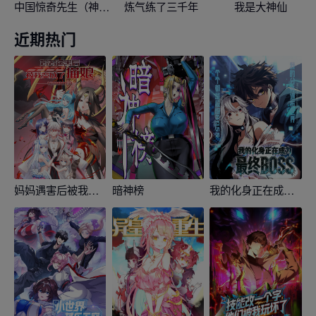
中国惊奇先生（神鬼七杀令）
炼气练了三千年
我是大神仙
近期热门
妈妈遇害后被我变成了猫娘
暗神榜
我的化身正在成为最终BOSS