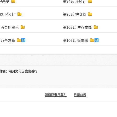
 追杀令
第94话 连环计
“以下犯上”
第98话 护身符
话 再会的资格
第102话 生存本能
话 万全准备
第106话 赎罪者
作者：萌月文化 x 嘉言善行
如何获得月票？
月票总榜
名：
--