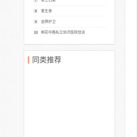
拳王归来
7
重生者
8
金牌护卫
9
桐花中路私立协济医院怪谈
10
同类推荐