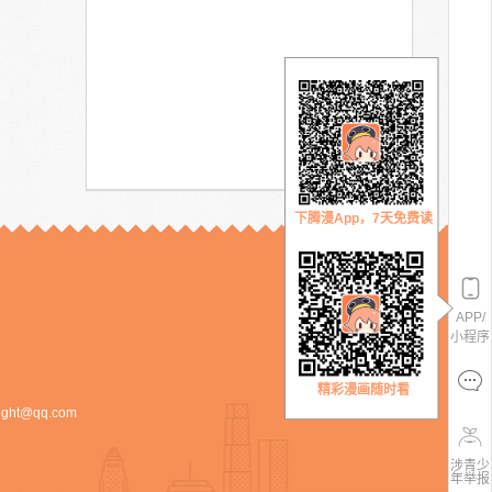
下腾漫App，7天免费读
APP/
小程序
精彩漫画随时看
ight@qq.com
涉青少
年举报