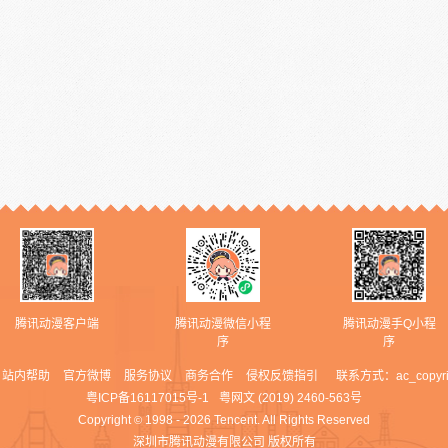
腾讯动漫客户端
腾讯动漫微信小程
腾讯动漫手Q小程
序
序
站内帮助
官方微博
服务协议
商务合作
侵权反馈指引
联系方式：
ac_copyr
粤ICP备16117015号-1
粤网文 (2019) 2460-563号
Copyright
1998 - 2026 Tencent. All Rights Reserved
©
深圳市腾讯动漫有限公司 版权所有