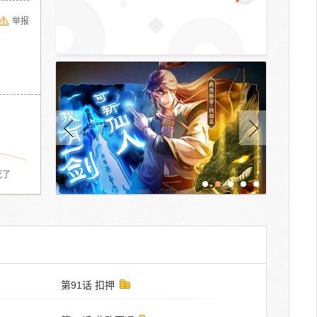
举报
死了
第91话 扣押