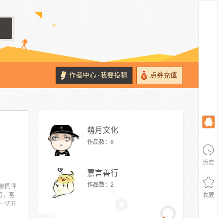
作者中心
我要投稿
点券充值
·
萌月文化
作品数：
6
历史
嘉言善行
作品数：
2
中被同伴
刃，甚
收藏
一切开