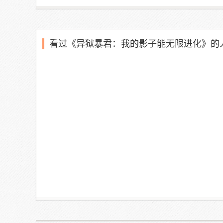
看过《异狱暴君：我的影子能无限进化》的人还