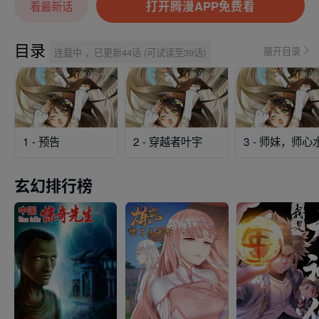
打开腾漫APP免费看
看最新话
目录
展开目录
连载中 ，已更新44话 (可试读至39话)
1 - 预告
2 - 穿越者叶宇
3 - 师妹，师心
玄幻排行榜