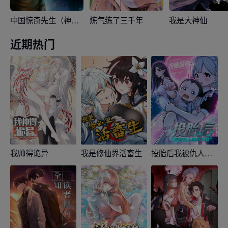
中国惊奇先生（神鬼七杀令）
炼气练了三千年
我是大神仙
近期热门
我帅得诡异
我是修仙界活畜生
投胎后我被仇人氪成无敌