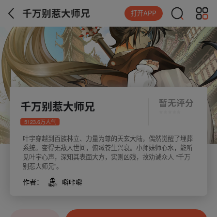
千万别惹大师兄
打开APP
暂无评分
千万别惹大师兄
5123.6万人气
叶宇穿越到百族林立、力量为尊的天玄大陆，偶然觉醒了埋葬
系统。变得无敌人世间，俯瞰苍生兴衰。小师妹师心水，能听
见叶宇心声，深知其表面大方，实则凶残，故劝诫众人 “千万
别惹大师兄”。
作者：
噼咔噼