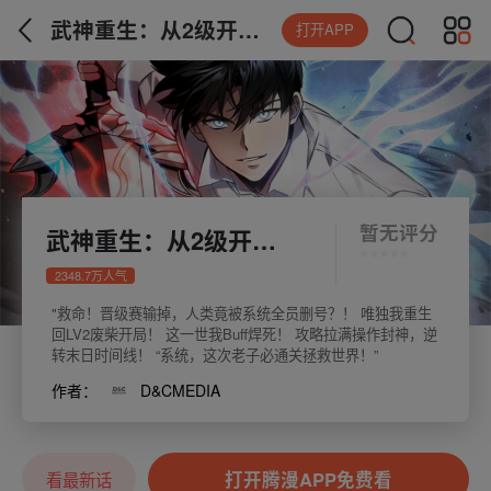
武神重生：从2级开始逆袭
打开APP
暂无评分
武神重生：从2级开始逆袭
2348.7万人气
"救命！晋级赛输掉，人类竟被系统全员删号？！ 唯独我重生
回LV2废柴开局！ 这一世我Buff焊死！ 攻略拉满操作封神，逆
转末日时间线！ “系统，这次老子必通关拯救世界！”
作者：
D&CMEDIA
打开腾漫APP免费看
看最新话