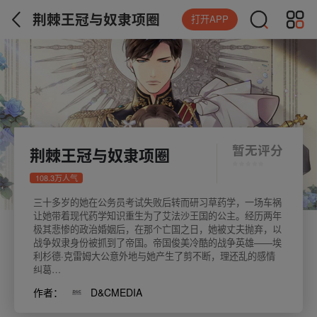
荆棘王冠与奴隶项圈
打开APP
暂无评分
荆棘王冠与奴隶项圈
108.3万人气
三十多岁的她在公务员考试失败后转而研习草药学，一场车祸
让她带着现代药学知识重生为了艾法沙王国的公主。经历两年
极其悲惨的政治婚姻后，在那个亡国之日，她被丈夫抛弃，以
战争奴隶身份被抓到了帝国。帝国俊美冷酷的战争英雄——埃
利杉德·克雷姆大公意外地与她产生了剪不断，理还乱的感情
纠葛…
作者：
D&CMEDIA