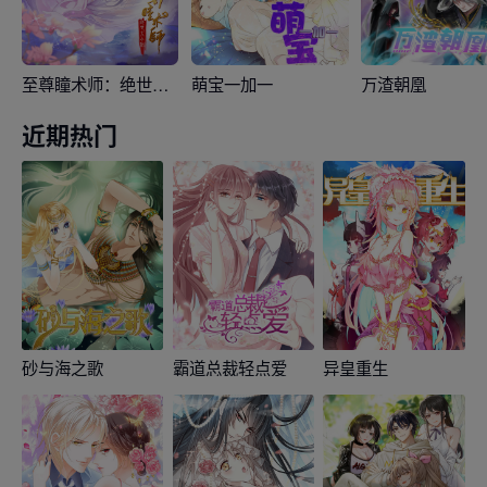
至尊瞳术师：绝世大小姐
萌宝一加一
万渣朝凰
近期热门
砂与海之歌
霸道总裁轻点爱
异皇重生