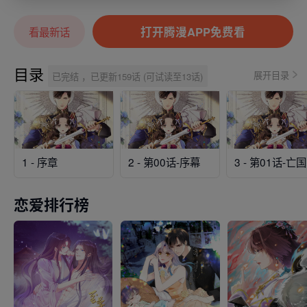
打开腾漫APP免费看
看最新话
目录
展开目录
已完结 ，已更新159话 (可试读至13话)
1 - 序章
2 - 第00话-序幕
3
恋爱排行榜