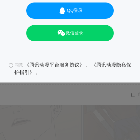
QQ登录
微信登录
《腾讯动漫平台服务协议》
《腾讯动漫隐私保
同意
、
护指引》
。