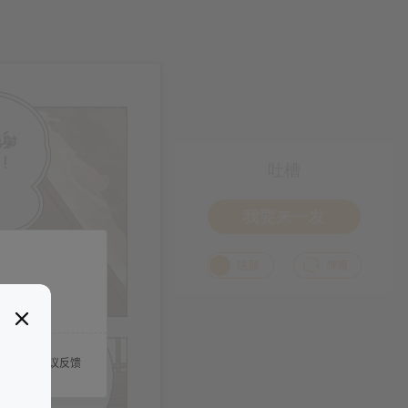
吐槽
我要来一发