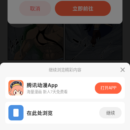
本章节仅支持App阅读，可打开App新用
户7天免费看
取消
立即前往
继续浏览精彩内容
下一话
腾漫App免费看
腾讯动漫App
打开APP
海量漫画 新人7天免费看
App免费看
在此处浏览
继续
964话 1/1