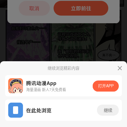
本章节仅支持App阅读，可打开App新用
户7天免费看
取消
立即前往
继续浏览精彩内容
下一话
腾漫App免费看
腾讯动漫App
打开APP
海量漫画 新人7天免费看
App免费看
在此处浏览
继续
470话 1/1