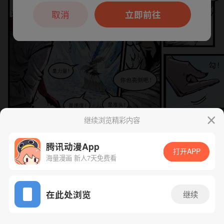
本章节仅支持App阅读，可打开App新用
户7天免费看
取消
立即前往
继续浏览精彩内容
下一话
腾漫App免费看
腾讯动漫App
打开APP
海量漫画 新人7天免费看
App免费看
在此处浏览
继续
472话 1/1