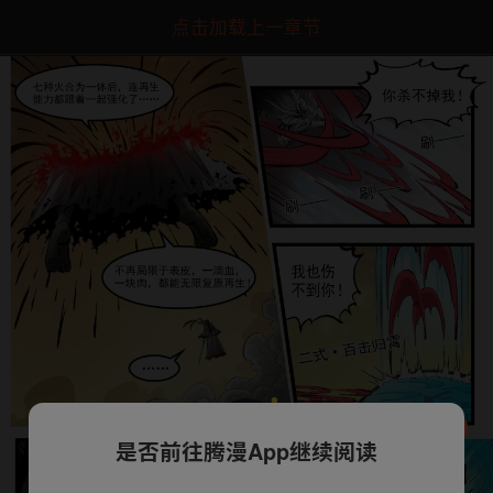
点击加载上一章节
是否前往腾漫App继续阅读