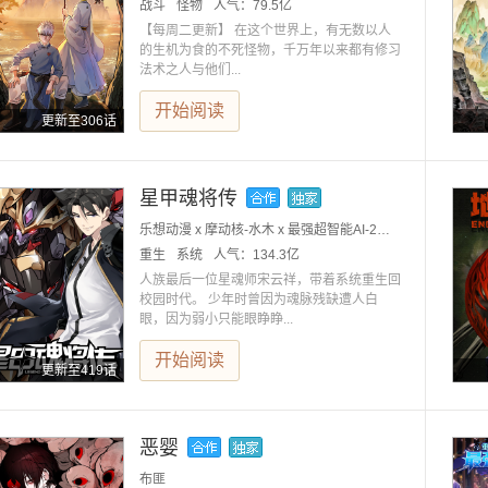
战斗
怪物
人气：
79.5亿
【每周二更新】 在这个世界上，有无数以人
的生机为食的不死怪物，千万年以来都有修习
法术之人与他们...
开始阅读
更新至306话
星甲魂将传
乐想动漫 x 摩动核-水木 x 最强超智能AI-2号小红大人
重生
系统
人气：
134.3亿
人族最后一位星魂师宋云祥，带着系统重生回
校园时代。 少年时曾因为魂脉残缺遭人白
眼，因为弱小只能眼睁睁...
开始阅读
更新至419话
恶婴
布匪