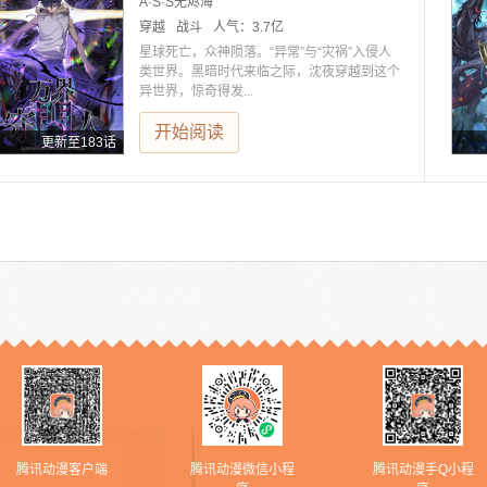
A·S·S无烬海
穿越
战斗
人气：
3.7亿
星球死亡，众神陨落。“异常”与“灾祸”入侵人
类世界。黑暗时代来临之际，沈夜穿越到这个
异世界，惊奇得发...
开始阅读
更新至183话
腾讯动漫客户端
腾讯动漫微信小程
腾讯动漫手Q小程