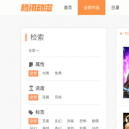
首页
全部作品
日漫
热
检索
全部 >
属性
全部
付费
免费
进度
全部
连载
完结
标签
全部
恋爱
玄幻
异能
恐怖
剧情
科幻
悬疑
奇幻
冒险
犯罪
动作