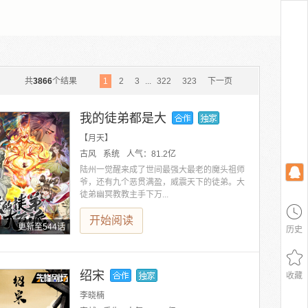
共
3866
个结果
1
2
3
...
322
323
下一页
我的徒弟都是大
【月天】
古风
系统
人气：
81.2亿
陆州一觉醒来成了世间最强大最老的魔头祖师
爷，还有九个恶贯满盈，威震天下的徒弟。大
徒弟幽冥教教主手下万...
开始阅读
更新至544话
历史
绍宋
收藏
李晓楠