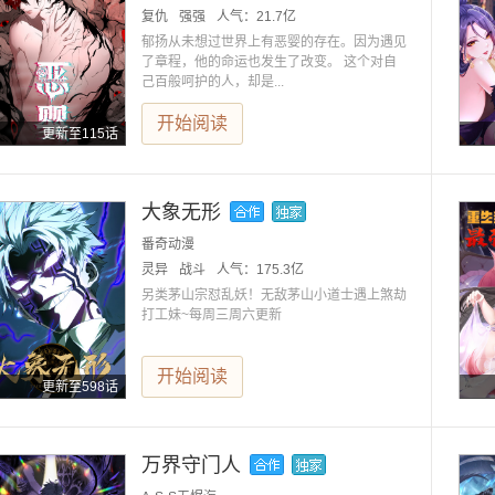
复仇
强强
人气：
21.7亿
郁扬从未想过世界上有恶婴的存在。因为遇见
了章程，他的命运也发生了改变。 这个对自
己百般呵护的人，却是...
开始阅读
更新至115话
大象无形
番奇动漫
灵异
战斗
人气：
175.3亿
另类茅山宗怼乱妖！无敌茅山小道士遇上煞劫
打工妹~每周三周六更新
开始阅读
更新至598话
万界守门人