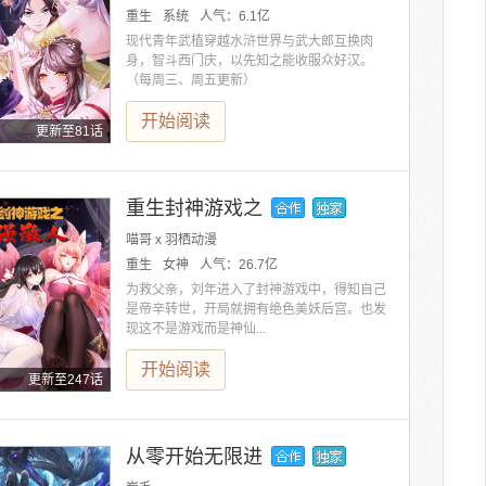
重生
系统
人气：
6.1亿
现代青年武植穿越水浒世界与武大郎互换肉
身，智斗西门庆，以先知之能收服众好汉。
（每周三、周五更新）
开始阅读
更新至81话
重生封神游戏之
喵哥 x 羽栖动漫
重生
女神
人气：
26.7亿
为救父亲，刘年进入了封神游戏中，得知自己
是帝辛转世，开局就拥有绝色美妖后宫。也发
现这不是游戏而是神仙...
开始阅读
更新至247话
从零开始无限进