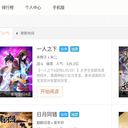
排行榜
个人中心
手机版
门人气
更新时间
一人之下
米橙子 x 米二
战斗
搞笑
人气：
335.2亿
【一人之下6定档1月2日！】大学生张楚岚清
明回乡，遭遇神秘少女冯宝宝。素未谋面的冯
宝宝却对张楚岚异常...
开始阅读
更新至824话
日月同错
翻翻动漫 x 第年秒