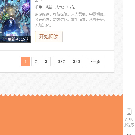
炭毛
重生
系统
人气：
7.7亿
用尽废退，打破极限。天人慧根，学霸巅峰。
多元形态，跨越进化。重生而来，从零开始，
无限进化。
开始阅读
更新至115话
1
2
3
322
323
下一页
...
APP/
小程序