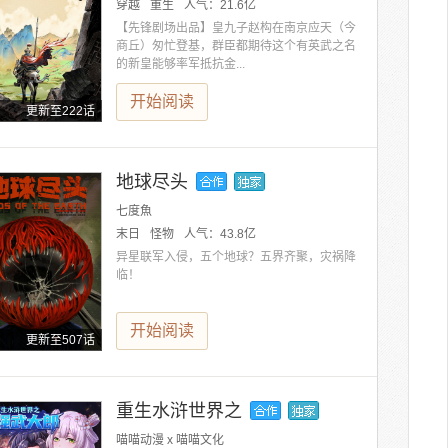
穿越
重生
人气：
21.6亿
【先锋剧场出品】皇九子赵构在南京应天（今
商丘）匆忙登基，群臣都期待这个有英武之名
的新皇能够率军抵抗金...
开始阅读
更新至222话
地球尽头
七度魚
末日
怪物
人气：
43.8亿
异星联军入侵，五个地球？五界齐聚，灾祸降
临！
开始阅读
更新至507话
重生水浒世界之
喵喵动漫 x 喵喵文化