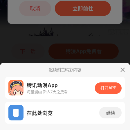
本章节仅支持App阅读，可打开App新用
户7天免费看
取消
立即前往
下一话
腾漫App免费看
继续浏览精彩内容
腾讯动漫App
打开APP
海量漫画 新人7天免费看
App免费看
在此处浏览
继续
1187话 1/1