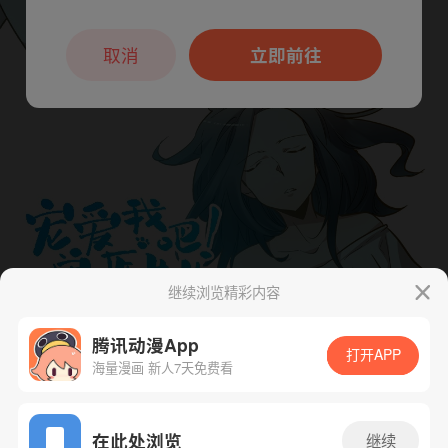
本章节仅支持App阅读，可打开App新用
户7天免费看
取消
立即前往
继续浏览精彩内容
腾讯动漫App
打开APP
海量漫画 新人7天免费看
App免费看
在此处浏览
继续
下一话
腾漫App免费看