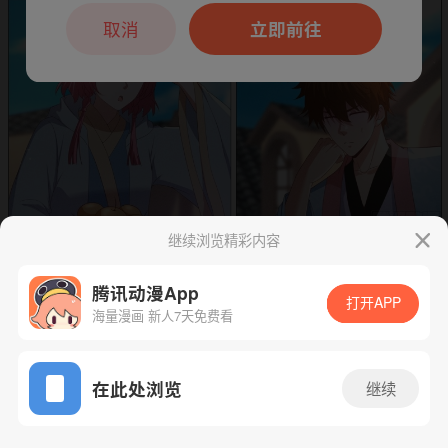
本章节仅支持App阅读，可打开App新用
户7天免费看
取消
立即前往
继续浏览精彩内容
下一话
腾漫App免费看
腾讯动漫App
打开APP
海量漫画 新人7天免费看
App免费看
在此处浏览
继续
1134话 1/1