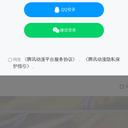
QQ登录
微信登录
《腾讯动漫平台服务协议》
《腾讯动漫隐私保
同意
、
护指引》
。