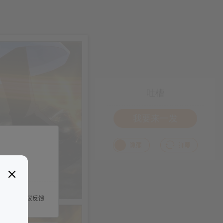
吐槽
我要来一发