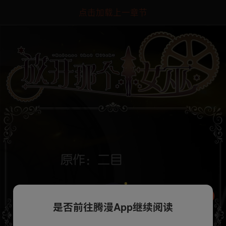
点击加载上一章节
是否前往腾漫App继续阅读