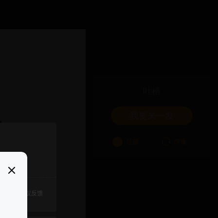
吐槽
我要来一发