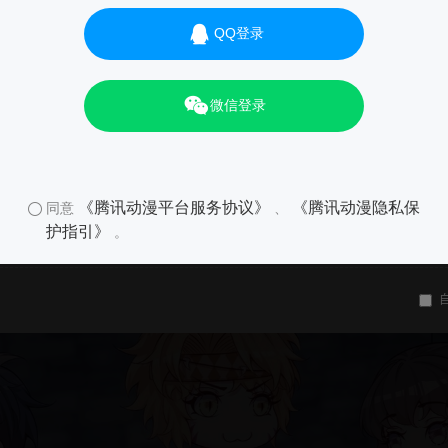
QQ登录
微信登录
《腾讯动漫平台服务协议》
《腾讯动漫隐私保
同意
、
护指引》
。