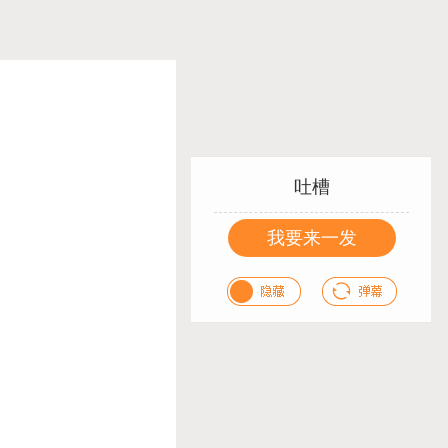
吐槽
我要来一发