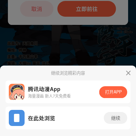
本章节仅支持App阅读，可打开App新用
户7天免费看
取消
立即前往
继续浏览精彩内容
下一话
腾漫App免费看
腾讯动漫App
打开APP
海量漫画 新人7天免费看
App免费看
在此处浏览
继续
35话 1/1