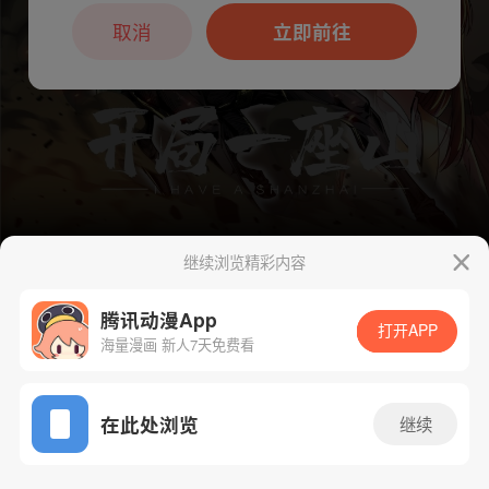
本章节仅支持App阅读，可打开App新用
户7天免费看
取消
立即前往
继续浏览精彩内容
腾讯动漫App
下一话
腾漫App免费看
打开APP
海量漫画 新人7天免费看
App免费看
在此处浏览
继续
1188话 1/1