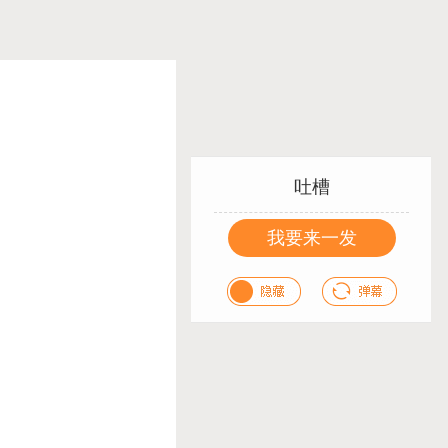
吐槽
我要来一发