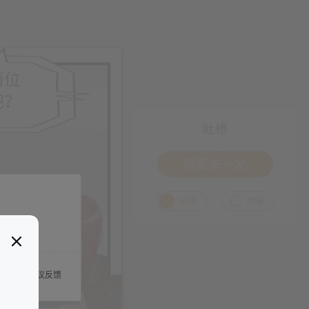
吐槽
我要来一发