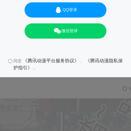
QQ登录
微信登录
《腾讯动漫平台服务协议》
《腾讯动漫隐私保
同意
、
护指引》
。