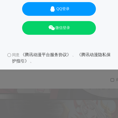
QQ登录
微信登录
《腾讯动漫平台服务协议》
《腾讯动漫隐私保
同意
、
护指引》
。