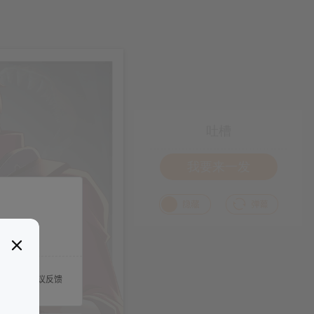
吐槽
我要来一发