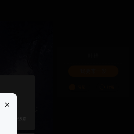
吐槽
我要来一发