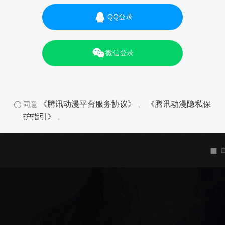
QQ登录
微信登录
《腾讯动漫平台服务协议》
《腾讯动漫隐私保
同意
、
护指引》
。