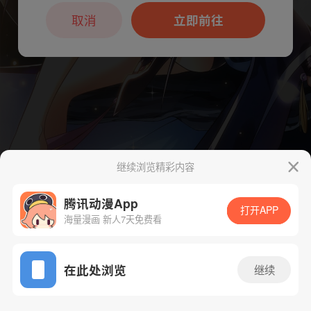
本章节仅支持App阅读，可打开App新用
户7天免费看
取消
立即前往
继续浏览精彩内容
腾讯动漫App
打开APP
海量漫画 新人7天免费看
App免费看
下一话
腾漫App免费看
在此处浏览
继续
559话 1/1