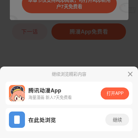
本章节仅支持App阅读，可打开App新用
户7天免费看
下一话
腾漫App免费看
继续浏览精彩内容
腾讯动漫App
打开APP
海量漫画 新人7天免费看
App免费看
在此处浏览
继续
450话 1/1