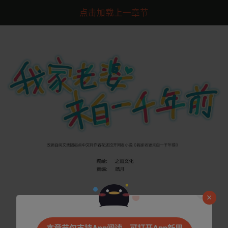
点击加载上一章节