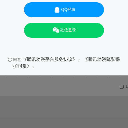
QQ登录
微信登录
《腾讯动漫平台服务协议》
《腾讯动漫隐私保
同意
、
护指引》
。