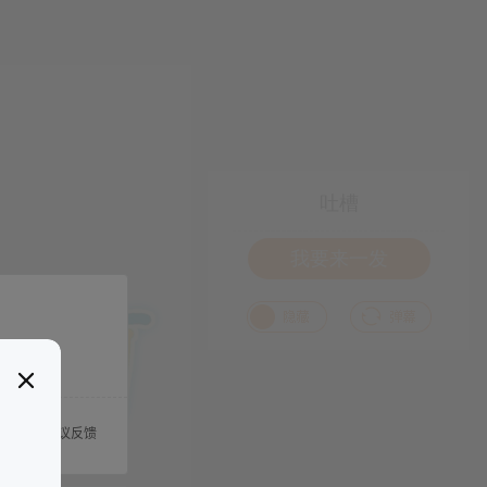
吐槽
我要来一发