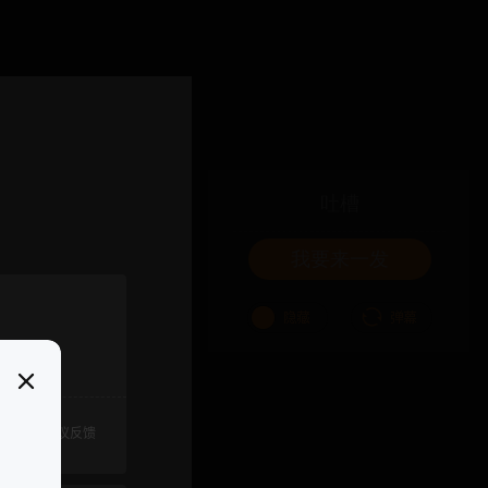
吐槽
我要来一发