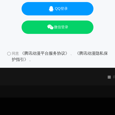
QQ登录
微信登录
《腾讯动漫平台服务协议》
《腾讯动漫隐私保
同意
、
护指引》
。