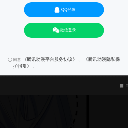
QQ登录
微信登录
《腾讯动漫平台服务协议》
《腾讯动漫隐私保
同意
、
护指引》
。