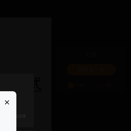
吐槽
我要来一发