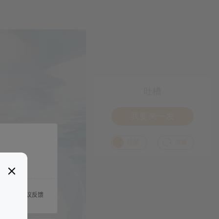
吐槽
我要来一发