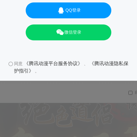
QQ登录
微信登录
《腾讯动漫平台服务协议》
《腾讯动漫隐私保
同意
、
护指引》
。