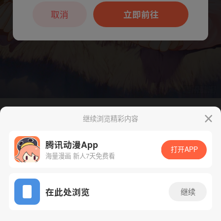
本章节仅支持App阅读，可打开App新用
户7天免费看
取消
立即前往
继续浏览精彩内容
下一话
腾漫App免费看
腾讯动漫App
打开APP
海量漫画 新人7天免费看
App免费看
在此处浏览
继续
331话 1/1