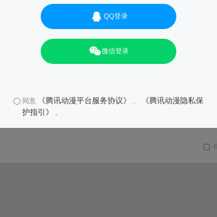
QQ登录
微信登录
《腾讯动漫平台服务协议》
《腾讯动漫隐私保
同意
、
护指引》
。