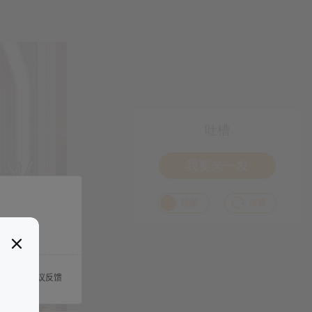
吐槽
我要来一发