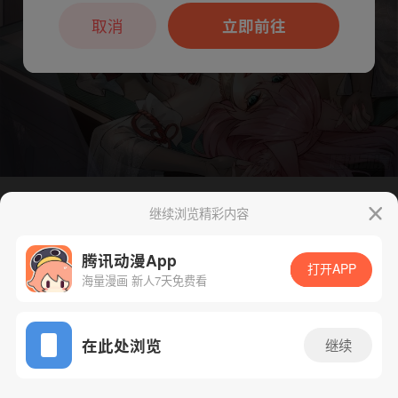
本章节仅支持App阅读，可打开App新用
户7天免费看
取消
立即前往
继续浏览精彩内容
下一话
腾漫App免费看
腾讯动漫App
打开APP
海量漫画 新人7天免费看
App免费看
在此处浏览
继续
204话 1/1