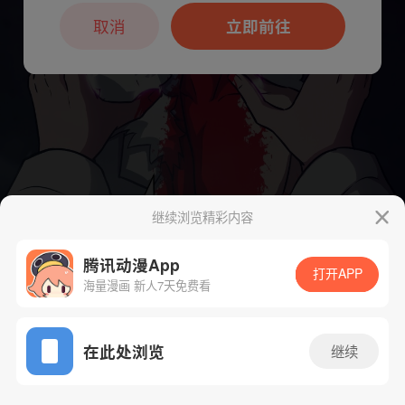
本章节仅支持App阅读，可打开App新用
户7天免费看
取消
立即前往
继续浏览精彩内容
腾讯动漫App
下一话
腾漫App免费看
打开APP
海量漫画 新人7天免费看
App免费看
在此处浏览
继续
122话 1/1