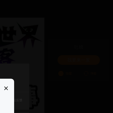
吐槽
我要来一发