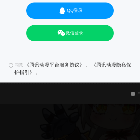
QQ登录
微信登录
《腾讯动漫平台服务协议》
《腾讯动漫隐私保
同意
、
护指引》
。